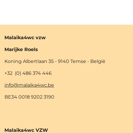
e
e
h
e
l
e
a
l
e
l
r
e
n
e
n
Malaika4wc vzw
Marijke Roels
Koning Albertlaan 35 - 9140 Temse - België
+32 (0) 486 374 446
info@malaika4wc.be
BE34 0018 9202 3190
Malaika4wc VZW