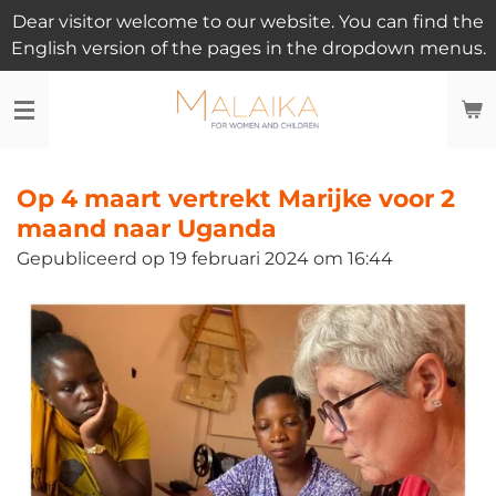
Dear visitor welcome to our website. You can find the
Ga
English version of the pages in the dropdown menus.
direct
naar
de
hoofdinhoud
Op 4 maart vertrekt Marijke voor 2
maand naar Uganda
Gepubliceerd op 19 februari 2024 om 16:44