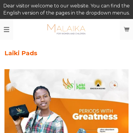
Dear visitor welcome to our website. You can find the
Ga
English version of the pages in the dropdown menus.
direct
naar
de
hoofdinhoud
Laiki Pads