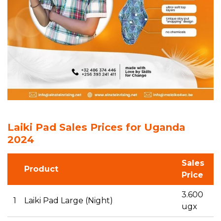
Laiki Pad Sales Prices for Uganda
2024
Sales
Product
Price
3.600
1
Laiki Pad Large (Night)
ugx