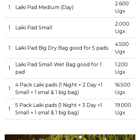
2.600
1
Laiki Pad Medium (Day)
Ugx
2.000
1
Laiki Pad Small
Ugx
4.500
1
Laiki Pad Big Dry Bag good for 5 pads
Ugx
Laiki Pad Small Wet Bag good for 1
1.200
1
pad
Ugx
4 Pack Laiki pads (1 Night + 2 Day +1
16.500
1
Small + 1 smal & 1 big bag)
Ugx
5 Pack Laiki pads (1 Night + 3 Day +1
19.000
1
Small + 1 smal & 1 big bag)
Ugx