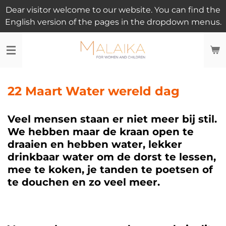
Dear visitor welcome to our website. You can find the
Ga
English version of the pages in the dropdown menus.
direct
naar
de
hoofdinhoud
22 Maart Water wereld dag
Veel mensen staan er niet meer bij stil.
We hebben maar de kraan open te
draaien en hebben water, lekker
drinkbaar water om de dorst te lessen,
mee te koken, je tanden te poetsen of
te douchen en zo veel meer.